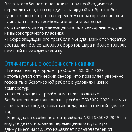
Все эти особенности позволяют при необходимости
переходить с одного продукта на другой и обратно без
существенных затрат на переделку операторских панелей;
- Лицевая панель трекбола и кнопки управления
изготовлены из нержавеющей стали, а сенсорный модуль
из высокопрочного пластика;
- Ресурс защищенного трекбола NSI для низких температур
составляет более 2000000 оборотов шара и более 1000000
нажатий на каждую клавишу.
Отличительные особенности новинки:
- В низкотемпературном трекболе
TSX50F2-2029
используется оптический сенсор, что позволяет уверенно
говорить о безотказной работе в условиях низких
температур;
- Cтепень защиты трекбола NSI IP68 позволяет
безбоязненно использовать трекбол
TSX50F2-2029
в самых
агрессивных средах, таких как вода, пыль, соляной туман и
т.д;
- Еще одна из особенностей трекбола NSI
TSX50F2-2029
– в
модуле детектирования перемещения отсутствуют
движущиеся части. Это избавляет пользователей от