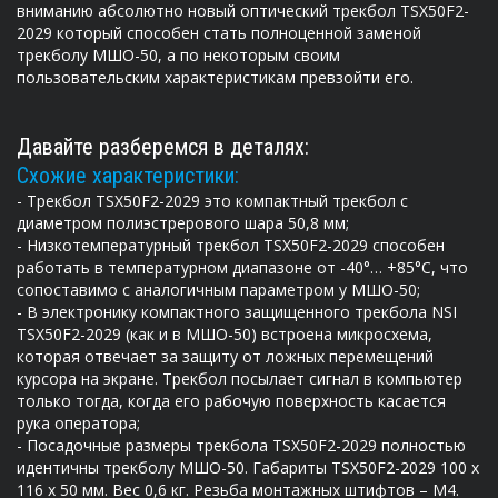
вниманию абсолютно новый оптический трекбол
TSX50F2-
2029
который способен стать полноценной заменой
трекболу МШО-50, а по некоторым своим
пользовательским характеристикам превзойти его.
Давайте разберемся в деталях:
Схожие характеристики:
- Трекбол
TSX50F2-2029
это компактный трекбол с
диаметром полиэстрерового шара 50,8 мм;
- Низкотемпературный трекбол
TSX50F2-2029
способен
работать в температурном диапазоне от -40°… +85°С, что
сопоставимо с аналогичным параметром у МШО-50;
- В электронику компактного защищенного трекбола NSI
TSX50F2-2029
(как и в МШО-50) встроена микросхема,
которая отвечает за защиту от ложных перемещений
курсора на экране. Трекбол посылает сигнал в компьютер
только тогда, когда его рабочую поверхность касается
рука оператора;
- Посадочные размеры трекбола
TSX50F2-2029
полностью
идентичны трекболу МШО-50. Габариты
TSX50F2-2029
100 x
116 x 50 мм. Вес 0,6 кг. Резьба монтажных штифтов – М4.