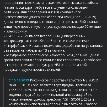
проведения профилактических чисток и смазки трекбола
(такая процедура требуется в случае использования
МШО-50). Для проведения чистки компактного
низкотемпературного трекбола NSI IP68
(
TSX50F2-2029
)
достаточно отсоединить шар и протереть любой тканью
защитную прозрачную полусферу, разделяющую 50мм шар
и электронику;
-
TSX50F2-2029
имеет встроенный универсальный
контроллер. Он способен работать и с USB и с PS/2
интерфейсами. На заказ возможны доработки по установке
разъемов на кабель по ТЗ заказчика;
- Безупречное европейское качество, комфортные цена и
сроки поставки любого количества клавиатур и трекболов
выгодно отличают продукцию NSI от аналогичной
продукции других производителей.
С
10.04.2019
Российское представительство NSI (ООО
"ФДС ТЕХНО") объявляет старт продаж трекбола
TSX50F2-2029
. По запросам даташита, чертежа, STEP
модели и другой дополнительной информацией по
низкотемпературному трекболу NSI
TSX50F2-2029
в
компактном исполнении просьба выслать ваш запрос