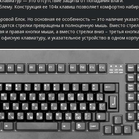
лавиатур — это отсутствие защиты от попадания влаги.
облему. Конструкция ее 104х клавиш позволяет комфортно наби
ровой блок. Но основная ее особенность — это наличие указате
ходятся стрелки превращены в полноценную мышь. Вместо стрел
ая и правая кнопки мыши, а вместо стрелки вниз – третья кнопка
 офисную клавиатуру, и указательное устройство в одном корп