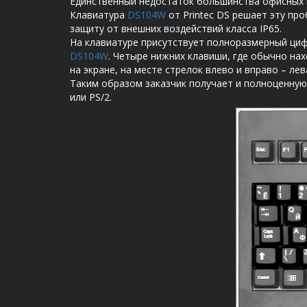
Единственный недостаток большинства офисных к
Клавиатура
DS104W
от Printec DS решает эту пр
защиту от внешних воздействий класса IP65.
На клавиатуре присутствует полноразмерный циф
DS104W
. Четыре нижних клавиши, где обычно на
на экране, на месте стрелок влево и вправо – лев
Таким образом заказчик получает и полноценную
или PS/2.