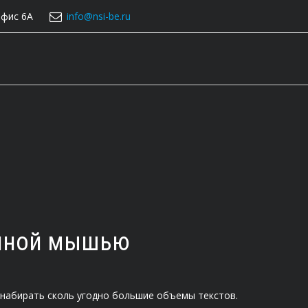
фис 6А
info@nsi-be.ru
енной мышью
набирать сколь угодно большие объемы текстов.