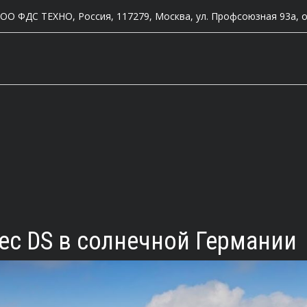
ОО ФДС ТЕХНО
,
Россия, 117279
,
Москва
,
ул. Профсоюзная 93а
,
о
tec DS в солнечной Германии