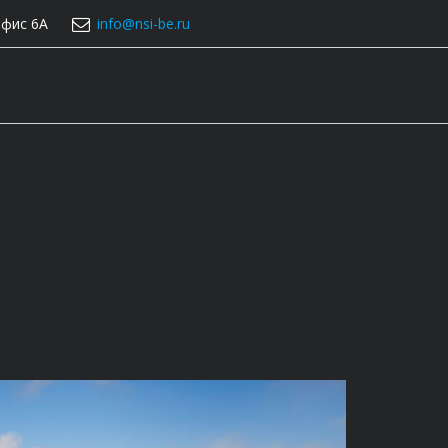
фис 6А
info@nsi-be.ru